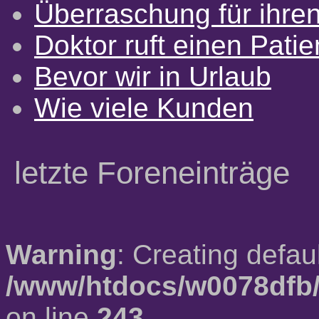
Überraschung für ihre
Doktor ruft einen Pati
Bevor wir in Urlaub
Wie viele Kunden
letzte Foreneinträge
Warning
: Creating defau
/www/htdocs/w0078dfb/
on line
243