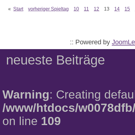
«
Start
vorheriger Spieltag
10
11
12
13
14
15
:: Powered by
JoomLe
neueste Beiträge
Warning
: Creating defau
/www/htdocs/w0078dfb/
on line
109