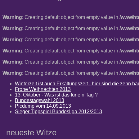
Warning
: Creating default object from empty value in
/www/ht
Warning
: Creating default object from empty value in
/www/ht
Warning
: Creating default object from empty value in
/www/ht
Warning
: Creating default object from empty value in
/www/ht
Warning
: Creating default object from empty value in
/www/ht
Warning
: Creating default object from empty value in
/www/ht
Winterzeit ist auch Erkältungszeit - hier sind die zehn 
Frohe Weihnachten 2013
13. Oktober - Was ist das für ein Tag ?
Bundestagswahl 2013
Picdump vom 14.09.2013
Sieger Tippspiel Bundesliga 2012/2013
neueste Witze