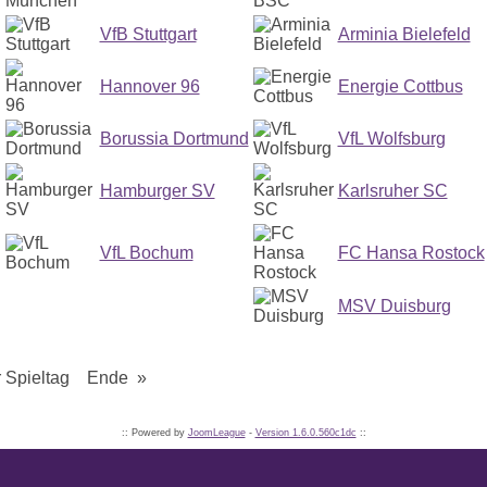
VfB Stuttgart
Arminia Bielefeld
Hannover 96
Energie Cottbus
Borussia Dortmund
VfL Wolfsburg
Hamburger SV
Karlsruher SC
VfL Bochum
FC Hansa Rostock
MSV Duisburg
Spieltag Ende »
:: Powered by
JoomLeague
-
Version 1.6.0.560c1dc
::