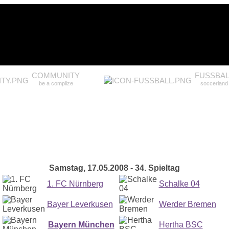
COMMUNITY
FUSSBAL
be a complize
soccerland
Samstag, 17.05.2008 - 34. Spieltag
1. FC Nürnberg
Schalke 04
Bayer Leverkusen
Werder Bremen
Bayern München
Hertha BSC