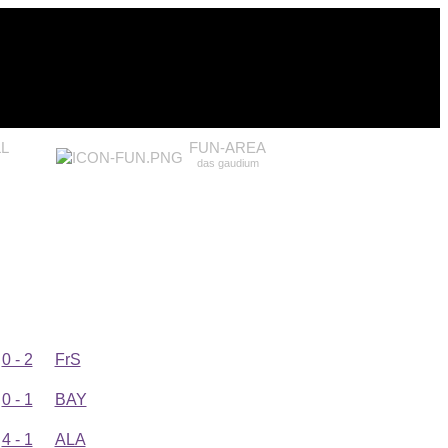
L
FUN-AREA
das gaudium
0 - 2
FrS
0 - 1
BAY
4 - 1
ALA