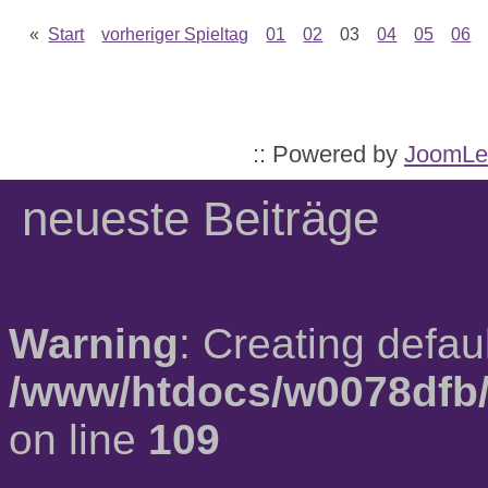
«
Start
vorheriger Spieltag
01
02
03
04
05
06
:: Powered by
JoomLe
neueste Beiträge
Warning
: Creating defau
/www/htdocs/w0078dfb/
on line
109