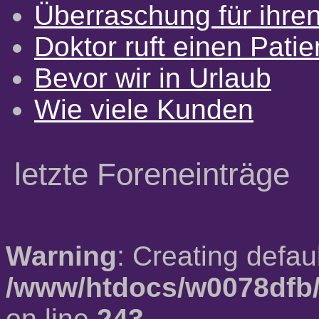
Überraschung für ihre
Doktor ruft einen Pati
Bevor wir in Urlaub
Wie viele Kunden
letzte Foreneinträge
Warning
: Creating defau
/www/htdocs/w0078dfb/
on line
243