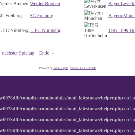
Werder Bremen
Bayer Leverk
SC Freiburg
Bayern Münc
1. FC Nürnberg
TSG 1899 Ho
nächster Spieltag
Ende
»
:: Powered by
JoomLeague
-
Version 1.6.0.560c1dc
::
w0078dfb/complize.com/modules/mod_latestnews/helper.php
on li
w0078dfb/complize.com/modules/mod_latestnews/helper.php
on li
w0078dfb/complize.com/modules/mod_latestnews/helper.php
on li
w0078dfb/complize.com/modules/mod_latestnews/helper.php
on li