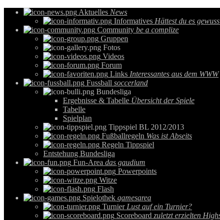
Aktuelles
News
Informatives
Hättest du es gewuss
Community
be a complize
Gruppen
Fotos
Videos
Forum
Links
Interessantes aus dem WWW
Fussball
soccerland
Bundesliga
Ergebnisse & Tabelle
Übersicht der Spiele
Tabelle
Spielplan
Tippspiel BL 2012/2013
Fußballregeln
Was ist Abseits
Regeln Tippspiel
Entstehung Bundesliga
Fun-Area
das gaudium
Powerpoints
Witze
Flash
Spielothek
gamesarea
Turnier
Lust auf ein Turnier?
Scoreboard
zuletzt erzielten High