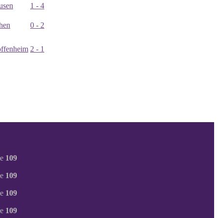
usen
1 - 4
hen
0 - 2
ffenheim
2 - 1
ne
109
ne
109
ne
109
ne
109