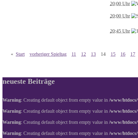
20:00 Uhr
20:00 Uhr
20:45 Uhr
«
Start
vorheriger Spieltag
11
12
13
14
15
16
17
neueste Beiträge
Warning
: Creating default object from empty value in
/www/htdocs/
Warning
: Creating default object from empty value in
/www/htdocs/
Warning
: Creating default object from empty value in
/www/htdocs/
Warning
: Creating default object from empty value in
/www/htdocs/