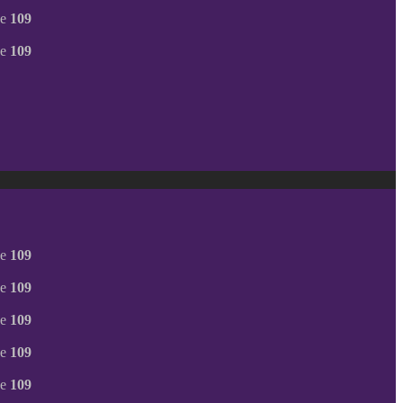
ne
109
ne
109
ne
109
ne
109
ne
109
ne
109
ne
109