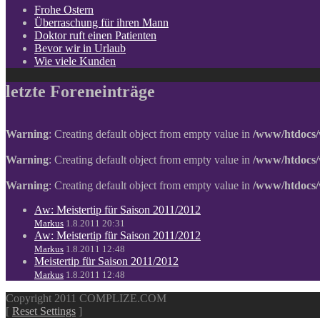
Frohe Ostern
Überraschung für ihren Mann
Doktor ruft einen Patienten
Bevor wir in Urlaub
Wie viele Kunden
letzte Foreneinträge
Warning
: Creating default object from empty value in
/www/htdocs/
Warning
: Creating default object from empty value in
/www/htdocs/
Warning
: Creating default object from empty value in
/www/htdocs/
Aw: Meistertip für Saison 2011/2012
Markus
1.8.2011 20:31
Aw: Meistertip für Saison 2011/2012
Markus
1.8.2011 12:48
Meistertip für Saison 2011/2012
Markus
1.8.2011 12:48
Copyright 2011 COMPLIZE.COM
[
Reset Settings
]