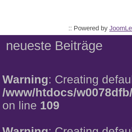
:: Powered by
JoomLe
neueste Beiträge
Warning
: Creating defau
/www/htdocs/w0078dfb/
on line
109
Warning
: Creating defau