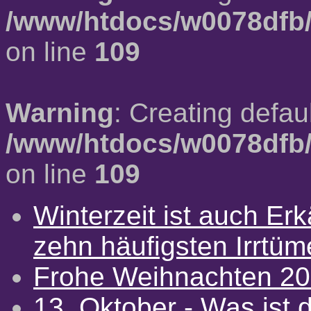
/www/htdocs/w0078dfb/
on line
109
Warning
: Creating defau
/www/htdocs/w0078dfb/
on line
109
Winterzeit ist auch Erkä
zehn häufigsten Irrtü
Frohe Weihnachten 2
13. Oktober - Was ist d