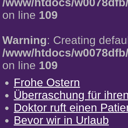
/www/htdocs/w0078dfb/
on line
109
Warning
: Creating defau
/www/htdocs/w0078dfb/
on line
109
Frohe Ostern
Überraschung für ihre
Doktor ruft einen Pati
Bevor wir in Urlaub