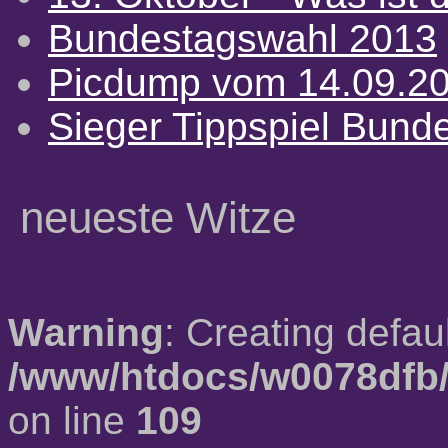
Bundestagswahl 2013
Picdump vom 14.09.2
Sieger Tippspiel Bund
neueste Witze
Warning
: Creating defau
/www/htdocs/w0078dfb/
on line
109