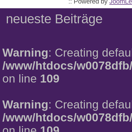
:: Powered by
JoomLe
neueste Beiträge
Warning
: Creating defau
/www/htdocs/w0078dfb/
on line
109
Warning
: Creating defau
/www/htdocs/w0078dfb/
on line
109