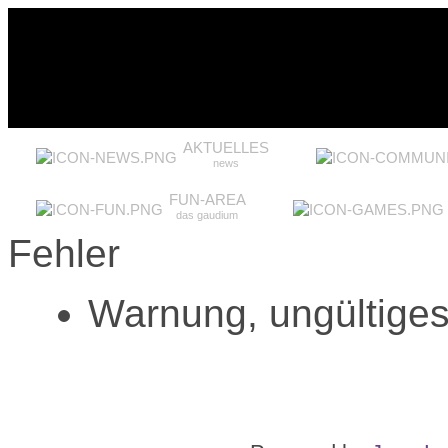
AKTUELLES
news
FUN-AREA
das gaudium
Fehler
Warnung, ungültiges 