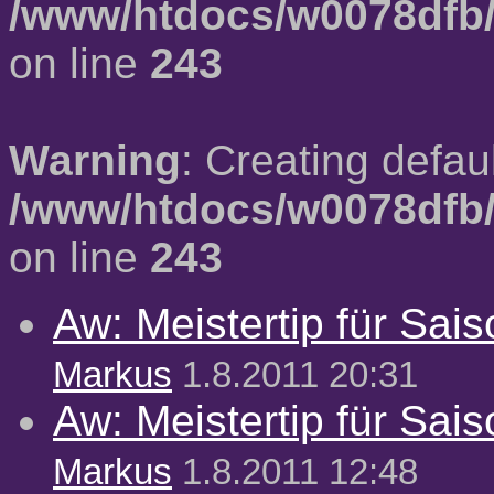
/www/htdocs/w0078dfb/
on line
243
Warning
: Creating defau
/www/htdocs/w0078dfb/
on line
243
Aw: Meistertip für Sai
Markus
1.8.2011 20:31
Aw: Meistertip für Sai
Markus
1.8.2011 12:48