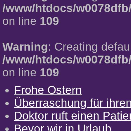
/www/htdocs/w0078dfb/
on line
109
Warning
: Creating defau
/www/htdocs/w0078dfb/
on line
109
Frohe Ostern
Überraschung für ihre
Doktor ruft einen Pati
Bevor wir in Urlaub