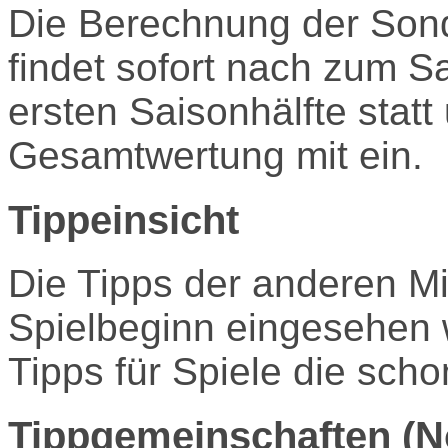
Die Berechnung der Sond
findet sofort nach zum 
ersten Saisonhälfte statt 
Gesamtwertung mit ein.
Tippeinsicht
Die Tipps der anderen Mi
Spielbeginn eingesehen 
Tipps für Spiele die sc
Tippgemeinschaften (No