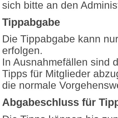
sich bitte an den Administ
Tippabgabe
Die Tippabgabe kann nur
erfolgen.
In Ausnahmefällen sind d
Tipps für Mitglieder abzu
die normale Vorgehenswe
Abgabeschluss für Tip