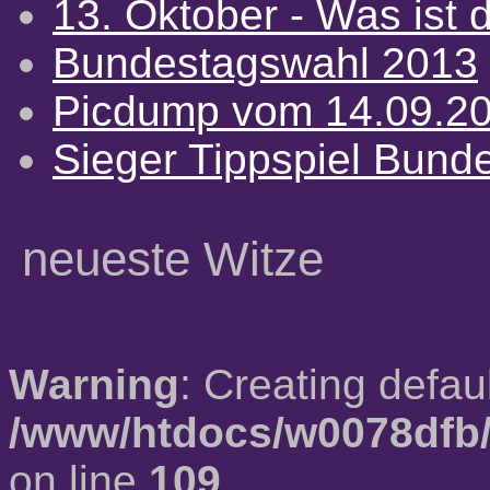
13. Oktober - Was ist d
Bundestagswahl 2013
Picdump vom 14.09.2
Sieger Tippspiel Bund
neueste Witze
Warning
: Creating defau
/www/htdocs/w0078dfb/
on line
109