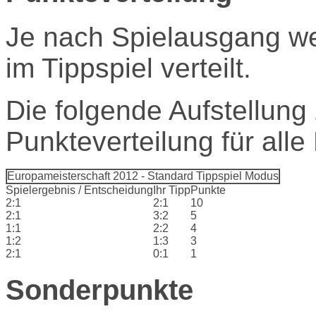
Je nach Spielausgang we
im Tippspiel verteilt.
Die folgende Aufstellung
Punkteverteilung für alle
Europameisterschaft 2012 - Standard Tippspiel Modus
Spielergebnis / Entscheidung
Ihr Tipp
Punkte
2:1
2:1
10
2:1
3:2
5
1:1
2:2
4
1:2
1:3
3
2:1
0:1
1
Sonderpunkte