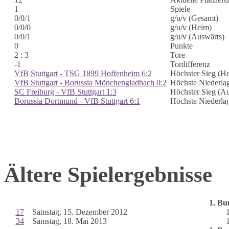
1
Spiele
0/0/1
g/u/v (Gesamt)
0/0/0
g/u/v (Heim)
0/0/1
g/u/v (Auswärts)
0
Punkte
2 : 3
Tore
-1
Tordifferenz
VfB Stuttgart - TSG 1899 Hoffenheim 6:2
Höchster Sieg (H
VfB Stuttgart - Borussia Mönchengladbach 0:2
Höchste Niederla
SC Freiburg - VfB Stuttgart 1:3
Höchster Sieg (Au
Borussia Dortmund - VfB Stuttgart 6:1
Höchste Niederla
Ältere Spielergebnisse
1. Bu
17
Samstag, 15. Dezember 2012
34
Samstag, 18. Mai 2013