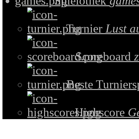
Spielothek
games
Turnier
Lust a
Scoreboard
z
Beste Turniers
Highscore
G