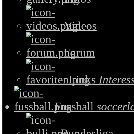
Videos
Forum
Links
Intere
Fussball
soccerl
Bundesliga