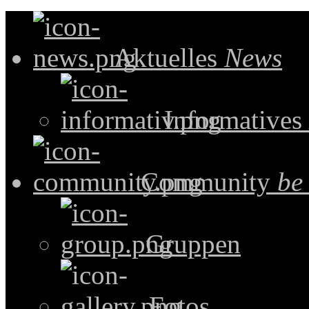
Aktuelles
News
Informatives
Community
be
Gruppen
Fotos