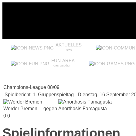
AKTUELLES
news
FUN-AREA
das gaudium
Champions-League 08/09
Spielbericht: 1. Gruppenspieltag - Dienstag, 16 September 2
Werder Bremen
gegen
Anorthosis Famagusta
0
0
Spielinformationen