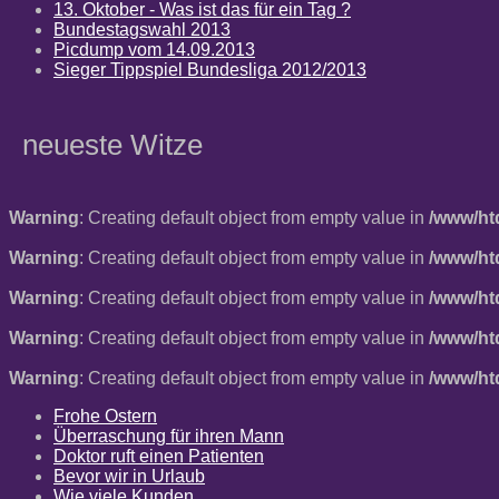
13. Oktober - Was ist das für ein Tag ?
Bundestagswahl 2013
Picdump vom 14.09.2013
Sieger Tippspiel Bundesliga 2012/2013
neueste Witze
Warning
: Creating default object from empty value in
/www/ht
Warning
: Creating default object from empty value in
/www/ht
Warning
: Creating default object from empty value in
/www/ht
Warning
: Creating default object from empty value in
/www/ht
Warning
: Creating default object from empty value in
/www/ht
Frohe Ostern
Überraschung für ihren Mann
Doktor ruft einen Patienten
Bevor wir in Urlaub
Wie viele Kunden