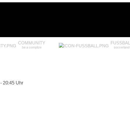
COMMUNITY
FUSSBAL
be a complize
soccerland
 - 20:45 Uhr