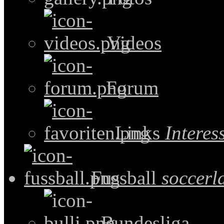
Videos
Forum
Links
Intere
Fussball
soccerl
Bundesliga