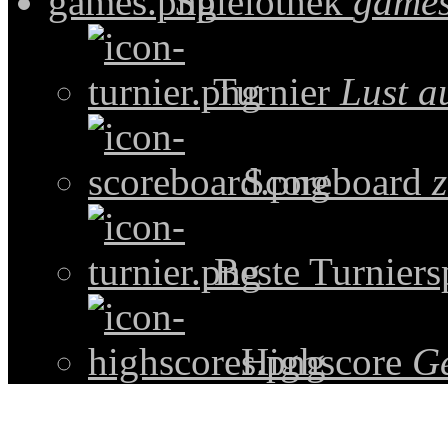
Spielothek
games
Turnier
Lust a
Scoreboard
z
Beste Turniers
Highscore
G