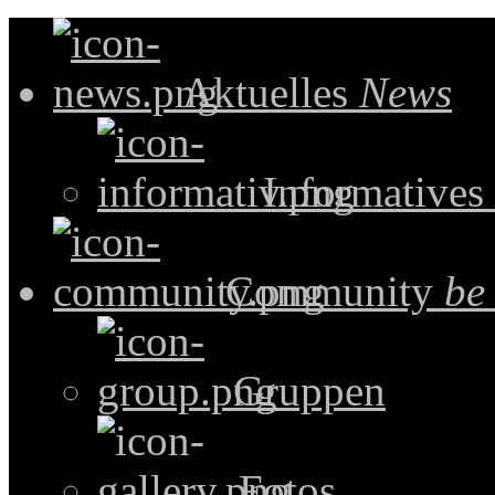
Aktuelles
News
Informatives
Community
be
Gruppen
Fotos