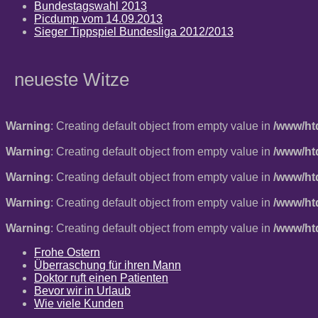
Bundestagswahl 2013
Picdump vom 14.09.2013
Sieger Tippspiel Bundesliga 2012/2013
neueste Witze
Warning
: Creating default object from empty value in
/www/ht
Warning
: Creating default object from empty value in
/www/ht
Warning
: Creating default object from empty value in
/www/ht
Warning
: Creating default object from empty value in
/www/ht
Warning
: Creating default object from empty value in
/www/ht
Frohe Ostern
Überraschung für ihren Mann
Doktor ruft einen Patienten
Bevor wir in Urlaub
Wie viele Kunden