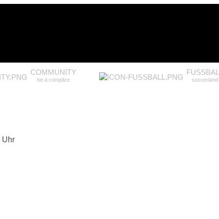
COMMUNITY
FUSSBAL
be a complize
soccerland
0 Uhr