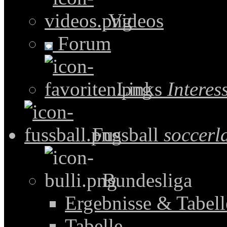
Videos
Forum
Links
Intere
Fussball
soccerl
Bundesliga
Ergebnisse & Tabel
Tabelle