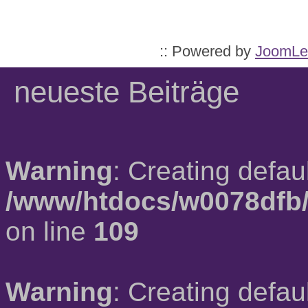
:: Powered by
JoomLe
neueste Beiträge
Warning
: Creating defau
/www/htdocs/w0078dfb/
on line
109
Warning
: Creating defau