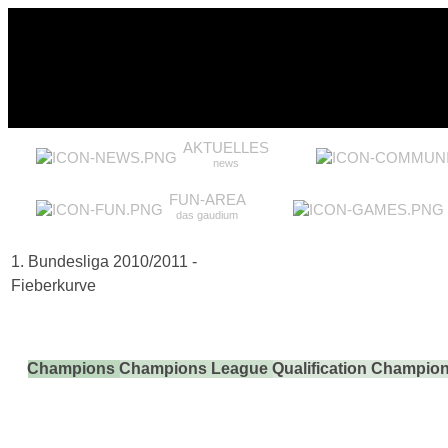
AKTUELLES
news
FUN-AREA
das gaudium
1. Bundesliga 2010/2011 -
Fieberkurve
Champions
Champions League
Qualification Champio