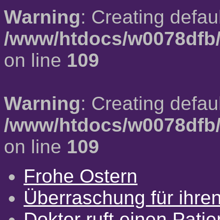
Warning
: Creating defau
/www/htdocs/w0078dfb/
on line
109
Warning
: Creating defau
/www/htdocs/w0078dfb/
on line
109
Frohe Ostern
Überraschung für ihre
Doktor ruft einen Pati