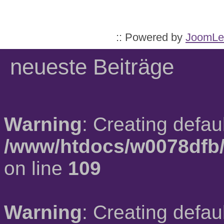
:: Powered by
JoomLe
neueste Beiträge
Warning
: Creating defau
/www/htdocs/w0078dfb/
on line
109
Warning
: Creating defau