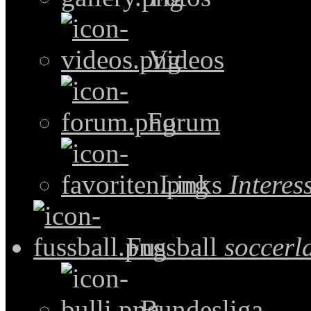
Videos
Forum
Links
Intere
Fussball
soccerl
Bundesliga