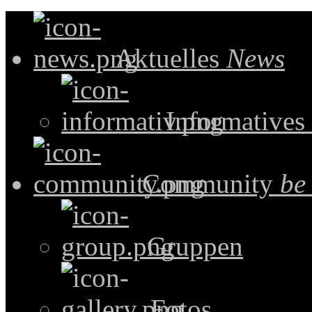
Aktuelles
News
Informatives
Community
be
Gruppen
Fotos