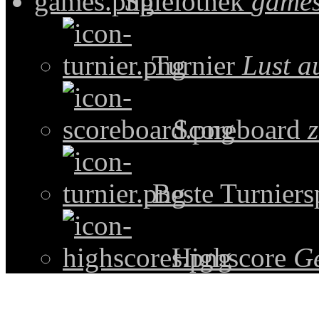
Spielothek
games
Turnier
Lust a
Scoreboard
z
Beste Turniers
Highscore
G