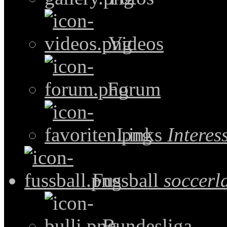
Videos
Forum
Links
Intere
Fussball
soccerl
Bundesliga