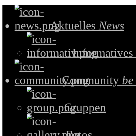
Aktuelles
News
Informatives
Community
be
Gruppen
Fotos