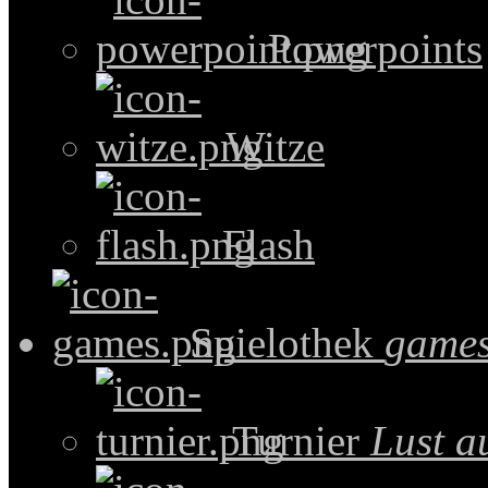
Powerpoints
Witze
Flash
Spielothek
games
Turnier
Lust a