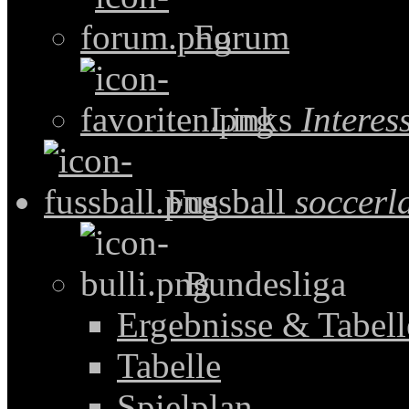
Forum
Links
Intere
Fussball
soccerl
Bundesliga
Ergebnisse & Tabel
Tabelle
Spielplan