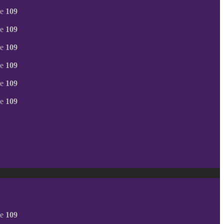
ne
109
ne
109
ne
109
ne
109
ne
109
ne
109
ne
109