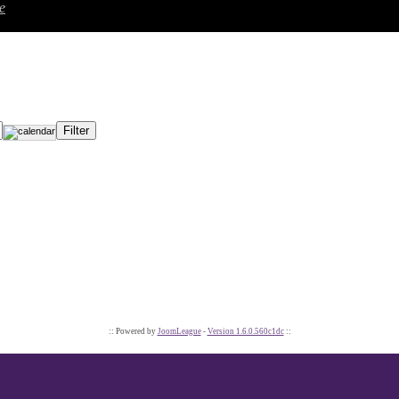
e
:: Powered by
JoomLeague
-
Version 1.6.0.560c1dc
::