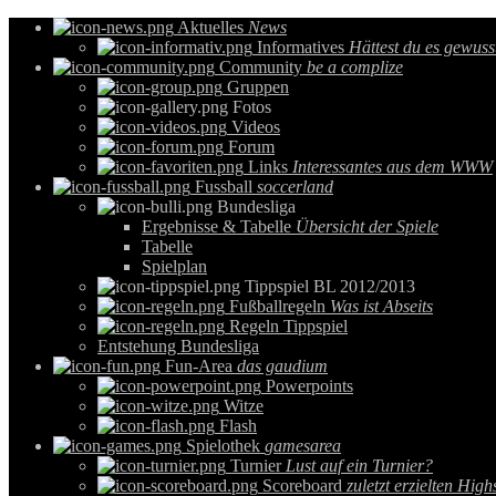
Aktuelles
News
Informatives
Hättest du es gewuss
Community
be a complize
Gruppen
Fotos
Videos
Forum
Links
Interessantes aus dem WWW
Fussball
soccerland
Bundesliga
Ergebnisse & Tabelle
Übersicht der Spiele
Tabelle
Spielplan
Tippspiel BL 2012/2013
Fußballregeln
Was ist Abseits
Regeln Tippspiel
Entstehung Bundesliga
Fun-Area
das gaudium
Powerpoints
Witze
Flash
Spielothek
gamesarea
Turnier
Lust auf ein Turnier?
Scoreboard
zuletzt erzielten High