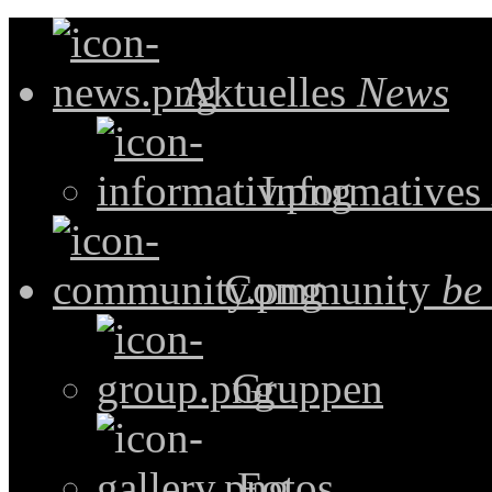
Aktuelles
News
Informatives
Community
be
Gruppen
Fotos