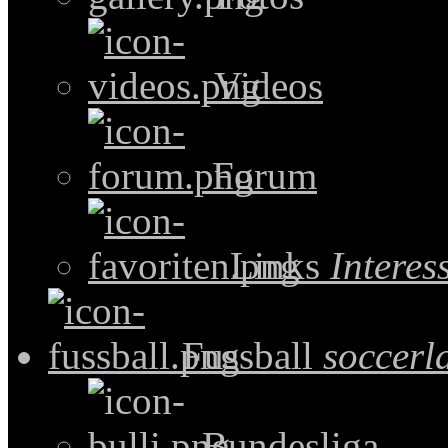
Videos
Forum
Links
Intere
Fussball
soccerl
Bundesliga