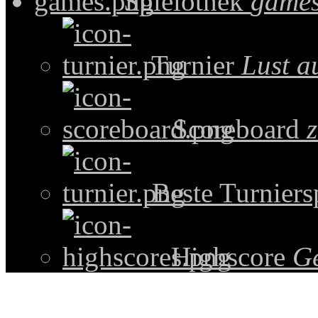
Spielothek
games
Turnier
Lust a
Scoreboard
z
Beste Turniers
Highscore
G