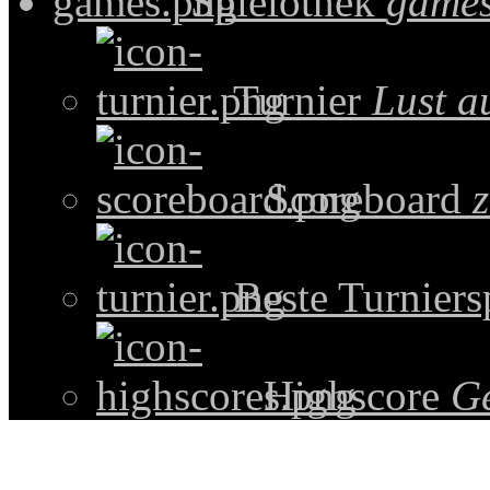
Spielothek
games
Turnier
Lust a
Scoreboard
z
Beste Turniers
Highscore
G