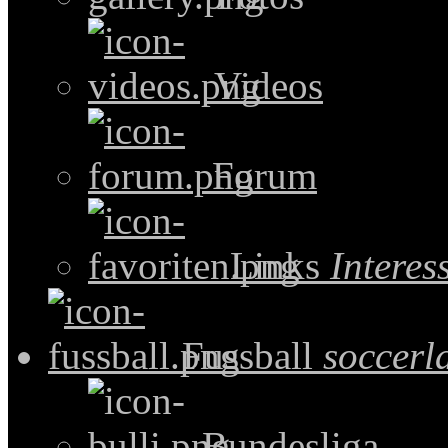
Videos
Forum
Links
Intere
Fussball
soccerl
Bundesliga