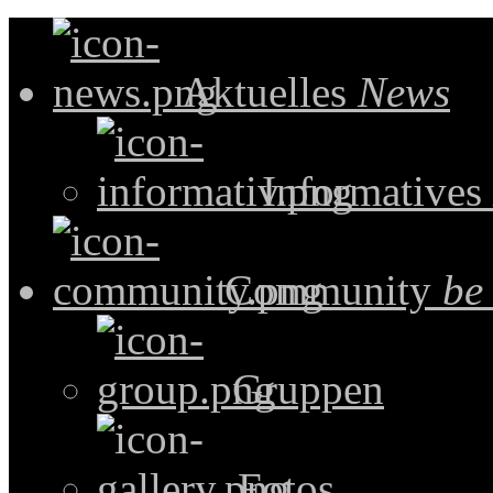
Aktuelles
News
Informatives
Community
be
Gruppen
Fotos