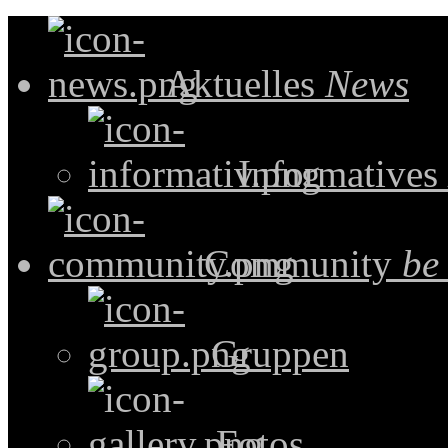
Aktuelles
News
Informatives
Community
be
Gruppen
Fotos