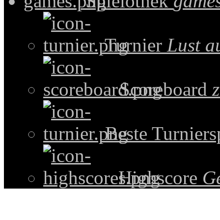
Spielothek
games
Turnier
Lust a
Scoreboard
z
Beste Turniers
Highscore
G