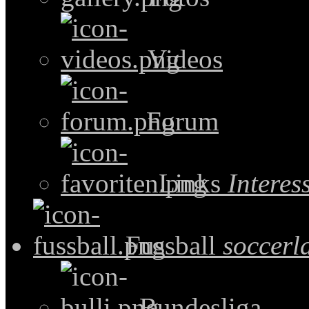
Videos
Forum
Links
Intere
Fussball
soccerl
Bundesliga