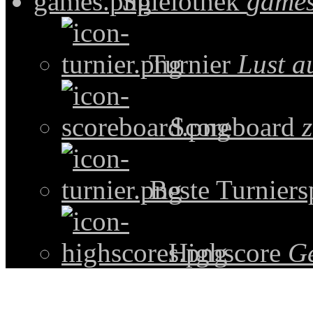
Spielothek
games
Turnier
Lust a
Scoreboard
z
Beste Turniers
Highscore
G