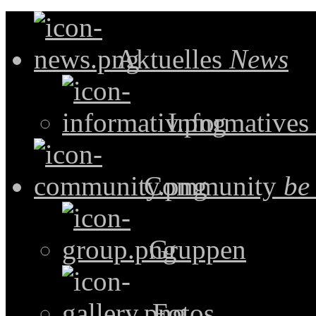
Aktuelles
News
Informatives
Community
be
Gruppen
Fotos