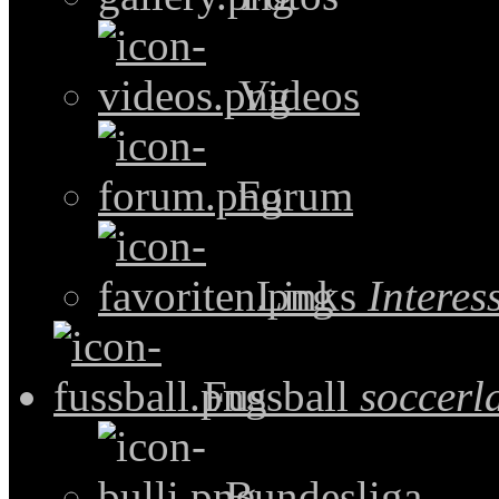
Videos
Forum
Links
Intere
Fussball
soccerl
Bundesliga