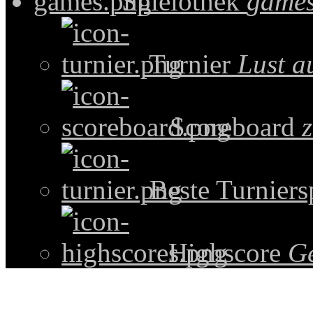
Spielothek
games
Turnier
Lust a
Scoreboard
z
Beste Turniers
Highscore
G