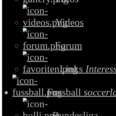
Videos
Forum
Links
Intere
Fussball
soccerl
Bundesliga