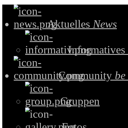
Aktuelles
News
Informatives
Community
be
Gruppen
Fotos