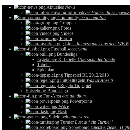
Aktuelles
News
Informatives
Hättest du es gewuss
Community
be a complize
Gruppen
Fotos
Videos
Forum
Links
Interessantes aus dem WWW
Fussball
soccerland
Bundesliga
Ergebnisse & Tabelle
Übersicht der Spiele
Tabelle
Spielplan
Tippspiel BL 2012/2013
Fußballregeln
Was ist Abseits
Regeln Tippspiel
Entstehung Bundesliga
Fun-Area
das gaudium
Powerpoints
Witze
Flash
Spielothek
gamesarea
Turnier
Lust auf ein Turnier?
Scoreboard
zuletzt erzielten High