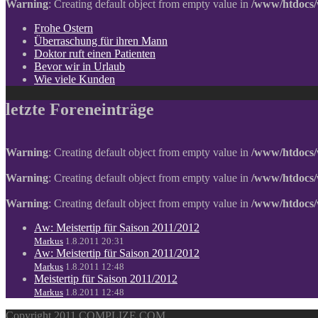
Warning
: Creating default object from empty value in
/www/htdocs/
Frohe Ostern
Überraschung für ihren Mann
Doktor ruft einen Patienten
Bevor wir in Urlaub
Wie viele Kunden
letzte Foreneinträge
Warning
: Creating default object from empty value in
/www/htdocs/
Warning
: Creating default object from empty value in
/www/htdocs/
Warning
: Creating default object from empty value in
/www/htdocs/
Aw: Meistertip für Saison 2011/2012
Markus
1.8.2011 20:31
Aw: Meistertip für Saison 2011/2012
Markus
1.8.2011 12:48
Meistertip für Saison 2011/2012
Markus
1.8.2011 12:48
Copyright 2011 COMPLIZE.COM