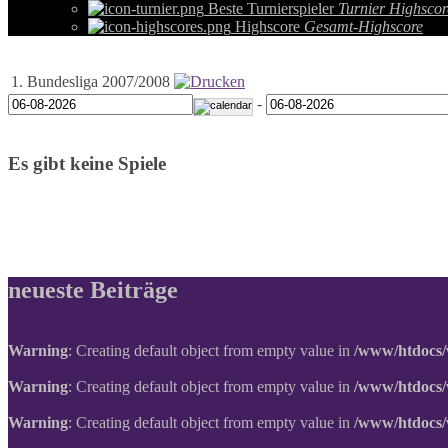
Beste Turnierspieler
Turnier Highscor
Highscore
Gesamt-Highscore
1. Bundesliga 2007/2008
-
Es gibt keine Spiele
neueste Beiträge
Warning
: Creating default object from empty value in
/www/htdocs/
Warning
: Creating default object from empty value in
/www/htdocs/
Warning
: Creating default object from empty value in
/www/htdocs/