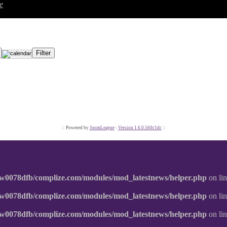
e
:: Powered by
JoomLeague
-
Version 1.6.0.560c1dc
::
w0078dfb/complize.com/modules/mod_latestnews/helper.php
on li
w0078dfb/complize.com/modules/mod_latestnews/helper.php
on li
w0078dfb/complize.com/modules/mod_latestnews/helper.php
on li