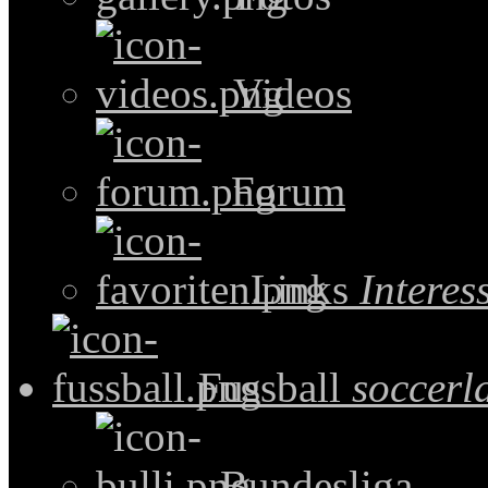
Videos
Forum
Links
Intere
Fussball
soccerl
Bundesliga