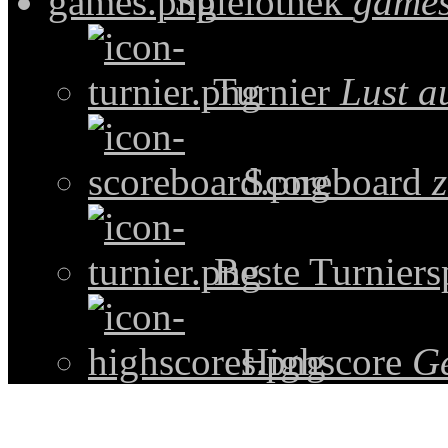
Spielothek
games
Turnier
Lust a
Scoreboard
z
Beste Turniers
Highscore
G