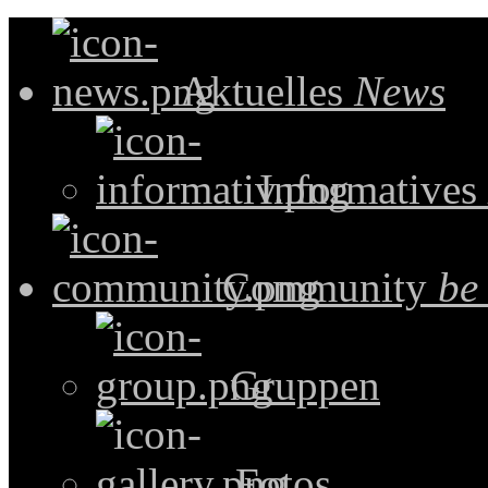
Aktuelles
News
Informatives
Community
be
Gruppen
Fotos