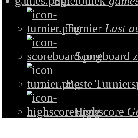
Spielothek
games
Turnier
Lust a
Scoreboard
z
Beste Turniers
Highscore
G