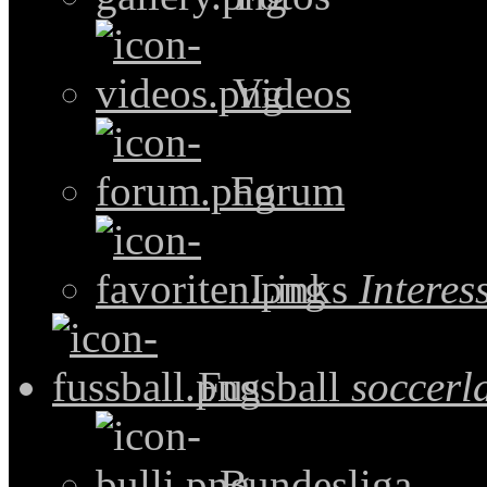
Videos
Forum
Links
Intere
Fussball
soccerl
Bundesliga