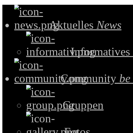
Aktuelles
News
Informatives
Community
be
Gruppen
Fotos