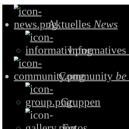
Aktuelles
News
Informatives
Community
be
Gruppen
Fotos