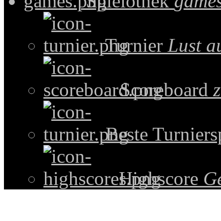
Spielothek
games
Turnier
Lust a
Scoreboard
z
Beste Turniers
Highscore
G