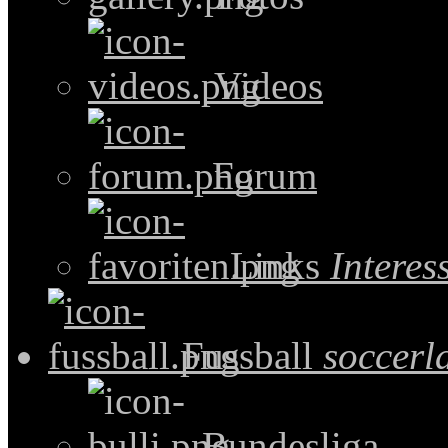
Videos
Forum
Links
Intere
Fussball
soccerl
Bundesliga