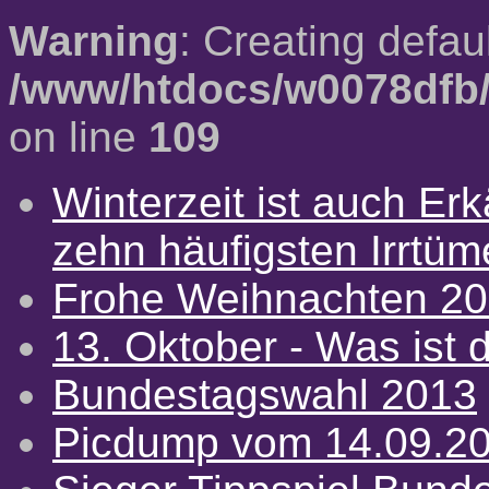
Warning
: Creating defau
/www/htdocs/w0078dfb/
on line
109
Winterzeit ist auch Erkä
zehn häufigsten Irrtü
Frohe Weihnachten 2
13. Oktober - Was ist d
Bundestagswahl 2013
Picdump vom 14.09.2