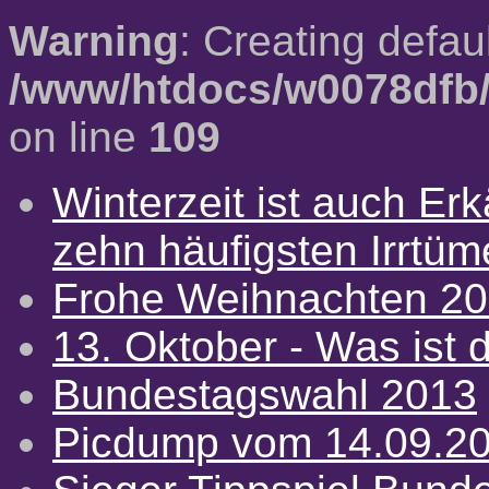
Warning
: Creating defau
/www/htdocs/w0078dfb/
on line
109
Winterzeit ist auch Erkä
zehn häufigsten Irrtü
Frohe Weihnachten 2
13. Oktober - Was ist d
Bundestagswahl 2013
Picdump vom 14.09.2