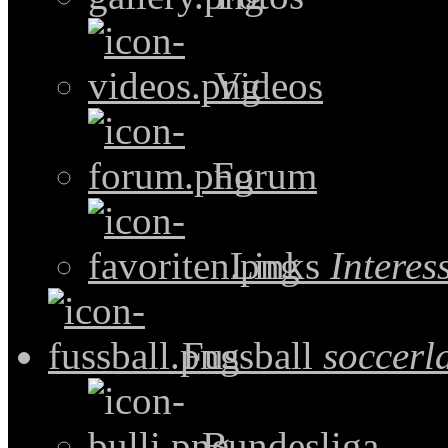
Videos
Forum
Links
Intere
Fussball
soccerl
Bundesliga