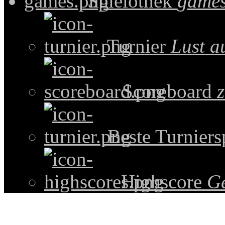
Spielothek
games
Turnier
Lust a
Scoreboard
z
Beste Turniers
Highscore
G