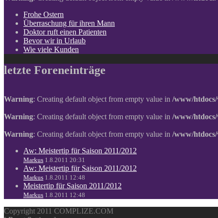
Frohe Ostern
Überraschung für ihren Mann
Doktor ruft einen Patienten
Bevor wir in Urlaub
Wie viele Kunden
letzte Foreneinträge
Warning
: Creating default object from empty value in
/www/htdocs/
Warning
: Creating default object from empty value in
/www/htdocs/
Warning
: Creating default object from empty value in
/www/htdocs/
Aw: Meistertip für Saison 2011/2012
Markus
1.8.2011 20:31
Aw: Meistertip für Saison 2011/2012
Markus
1.8.2011 12:48
Meistertip für Saison 2011/2012
Markus
1.8.2011 12:48
Copyright 2011 COMPLIZE.COM