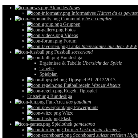
Aktuelles
News
Informatives
Hättest du es gewuss
Community
be a complize
Gruppen
Fotos
Videos
Forum
Links
Interessantes aus dem WWW
Fussball
soccerland
Bundesliga
Ergebnisse & Tabelle
Übersicht der Spiele
Tabelle
Spielplan
Tippspiel BL 2012/2013
Fußballregeln
Was ist Abseits
Regeln Tippspiel
Entstehung Bundesliga
Fun-Area
das gaudium
Powerpoints
Witze
Flash
Spielothek
gamesarea
Turnier
Lust auf ein Turnier?
Scoreboard
zuletzt erzielten High