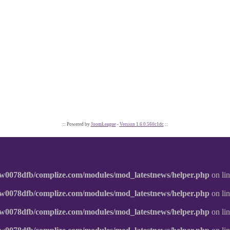
:: Powered by
JoomLeague
-
Version 1.6.0.560c1dc
::
w0078dfb/complize.com/modules/mod_latestnews/helper.php
on li
w0078dfb/complize.com/modules/mod_latestnews/helper.php
on li
w0078dfb/complize.com/modules/mod_latestnews/helper.php
on li