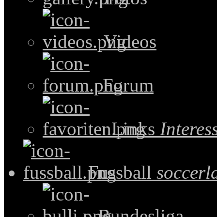
Videos
Forum
Links
Intere
Fussball
soccerl
Bundesliga