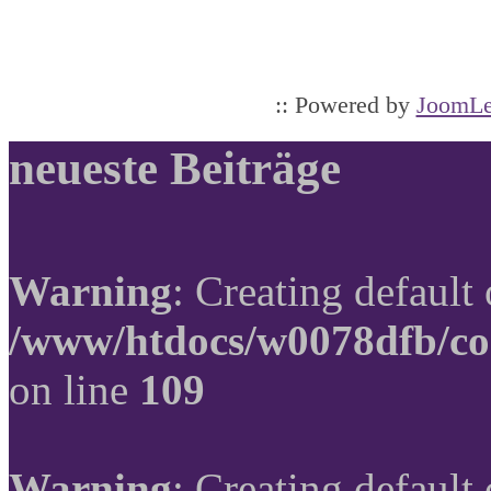
:: Powered by
JoomLe
neueste Beiträge
Warning
: Creating default
/www/htdocs/w0078dfb/co
on line
109
Warning
: Creating default