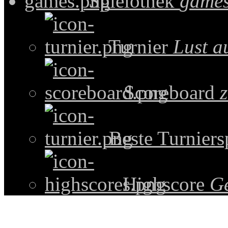
Spielothek
games
Turnier
Lust a
Scoreboard
z
Beste Turniers
Highscore
G