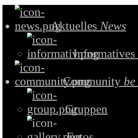
Aktuelles
News
Informatives
Community
be
Gruppen
Fotos