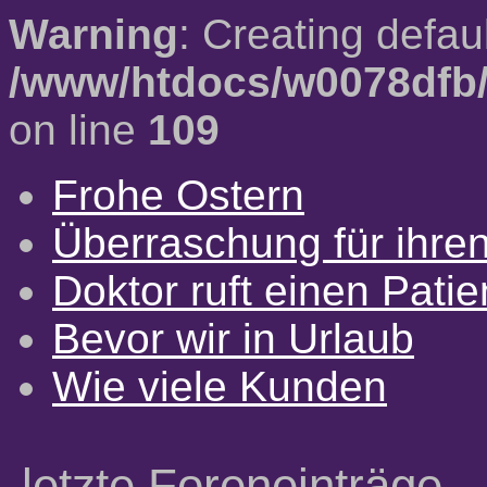
Warning
: Creating defau
/www/htdocs/w0078dfb/
on line
109
Frohe Ostern
Überraschung für ihre
Doktor ruft einen Pati
Bevor wir in Urlaub
Wie viele Kunden
letzte Foreneinträge