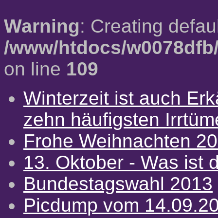
Warning
: Creating defau
/www/htdocs/w0078dfb/
on line
109
Winterzeit ist auch Erkä
zehn häufigsten Irrtü
Frohe Weihnachten 2
13. Oktober - Was ist d
Bundestagswahl 2013
Picdump vom 14.09.2