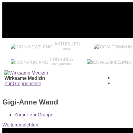
AKTUELLES
news
FUN-AREA
das gaudium
Wirksame Medizin
Zur Gruppenseite
Gigi-Anne Wand
Zurück zur Gruppe
Weiterempfehlen