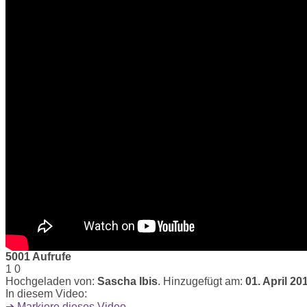
5001 Aufrufe
1
0
Hochgeladen von:
Sascha Ibis
. Hinzugefügt am:
01. April 20
In diesem Video:
➔ Markiere dieses Video