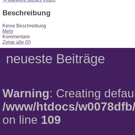
Beschreibung
Keine Beschreibung
Mehr
Kommentare
Zeige alle (0)
neueste Beiträge
Warning
: Creating defau
/www/htdocs/w0078dfb/
on line
109