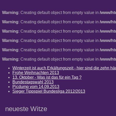
Warning
: Creating default object from empty value in
/www/ht
Warning
: Creating default object from empty value in
/www/ht
Warning
: Creating default object from empty value in
/www/ht
Warning
: Creating default object from empty value in
/www/ht
Warning
: Creating default object from empty value in
/www/ht
Warning
: Creating default object from empty value in
/www/ht
Winterzeit ist auch Erkältungszeit - hier sind die zehn 
Frohe Weihnachten 2013
13. Oktober - Was ist das für ein Tag ?
Bundestagswahl 2013
Picdump vom 14.09.2013
Sieger Tippspiel Bundesliga 2012/2013
neueste Witze