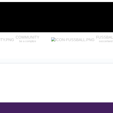
COMMUNITY
FUSSBAL
be a complize
soccerland