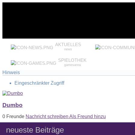
AKTUELLES
news
SPIELOTHEK
gamesarea
Hinweis
Eingeschränkter Zugriff
Dumbo
0 Freunde
Nachricht schreiben
Als Freund hinzu
neueste Beiträge