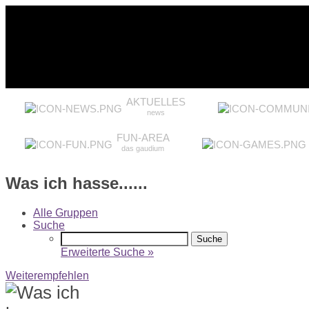
AKTUELLES
news
FUN-AREA
das gaudium
Was ich hasse......
Alle Gruppen
Suche
Erweiterte Suche »
Weiterempfehlen